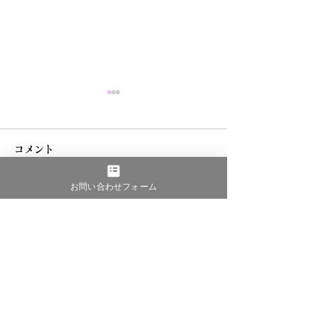
コメント
お問い合わせフォーム
全関西空手道選
コメントを追加…
続 全関西空手道選手権大
会