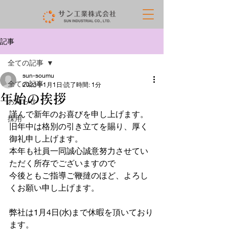
記事
全ての記事
sun-soumu
全ての記事
2023年1月1日
読了時間: 1分
年始の挨拶
お知らせ
謹んで新年のお喜びを申し上げます。
採用
旧年中は格別の引き立てを賜り、厚く
御礼申し上げます。
本年も社員一同誠心誠意努力させてい
ただく所存でございますので
今後ともご指導ご鞭撻のほど、よろし
くお願い申し上げます。
弊社は1月4日(水)まで休暇を頂いており
ます。