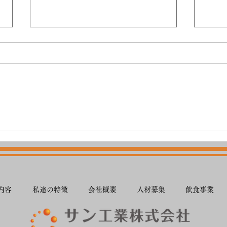
全関
続 全関西空手道選手権大会
内容
私達の特徴
会社概要
人材募集
飲食事業