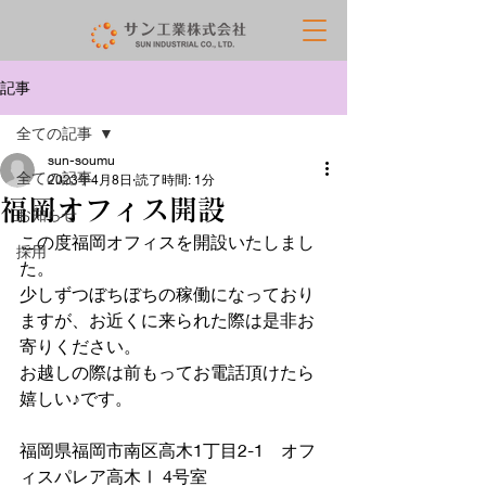
記事
全ての記事
sun-soumu
全ての記事
2023年4月8日
読了時間: 1分
福岡オフィス開設
お知らせ
この度福岡オフィスを開設いたしまし
採用
た。
少しずつぼちぼちの稼働になっており
ますが、お近くに来られた際は是非お
寄りください。
お越しの際は前もってお電話頂けたら
嬉しい♪です。
福岡県福岡市南区高木1丁目2-1　オフ
ィスパレア高木Ⅰ 4号室